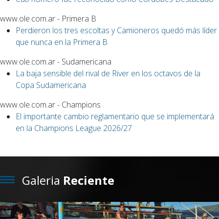
www.ole.com.ar - Primera B
Perdieron los tres escoltas y Camioneros quedó más líder
que nunca en la Primera B
www.ole.com.ar - Sudamericana
La baja sensible del rival de River en los octavos de la
Copa Sudamericana
www.ole.com.ar - Champions
El importante cambio reglamentario que se implementará
en la Champions League 2026/27
Galeria
Reciente